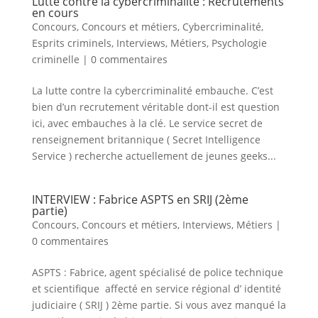
Lutte contre la cybercriminalité : Recrutements
en cours
Concours
,
Concours et métiers
,
Cybercriminalité
,
Esprits criminels
,
Interviews
,
Métiers
,
Psychologie
criminelle
|
0 commentaires
La lutte contre la cybercriminalité embauche. C’est
bien d’un recrutement véritable dont-il est question
ici, avec embauches à la clé. Le service secret de
renseignement britannique ( Secret Intelligence
Service ) recherche actuellement de jeunes geeks...
INTERVIEW : Fabrice ASPTS en SRIJ (2ème
partie)
Concours
,
Concours et métiers
,
Interviews
,
Métiers
|
0 commentaires
ASPTS : Fabrice, agent spécialisé de police technique
et scientifique affecté en service régional d’ identité
judiciaire ( SRIJ ) 2ème partie. Si vous avez manqué la