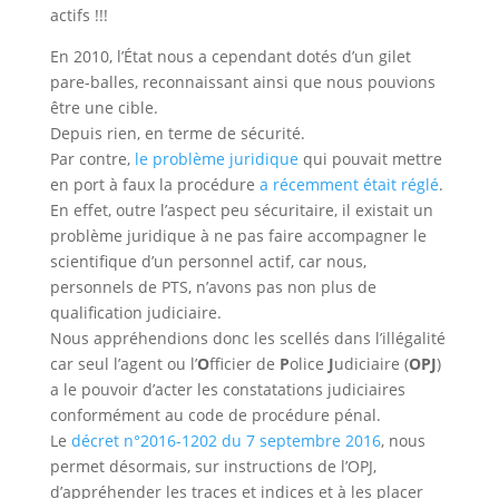
actifs !!!
En 2010, l’État nous a cependant dotés d’un gilet
pare-balles, reconnaissant ainsi que nous pouvions
être une cible.
Depuis rien, en terme de sécurité.
Par contre,
le problème juridique
qui pouvait mettre
en port à faux la procédure
a récemment était réglé
.
En effet, outre l’aspect peu sécuritaire, il existait un
problème juridique à ne pas faire accompagner le
scientifique d’un personnel actif, car nous,
personnels de PTS, n’avons pas non plus de
qualification judiciaire.
Nous appréhendions donc les scellés dans l’illégalité
car seul l’agent ou l’
O
fficier de
P
olice
J
udiciaire (
OPJ
)
a le pouvoir d’acter les constatations judiciaires
conformément au code de procédure pénal.
Le
décret n°2016-1202 du 7 septembre 2016
, nous
permet désormais, sur instructions de l’OPJ,
d’appréhender les traces et indices et à les placer