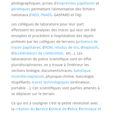
photographiques, prises d’
empreintes papillaires
et
génétiques
permettant l’alimentation des fichiers
nationaux (
FAED
,
FNAEG
, GASPARD et TAJ).
Les collègues de laboratoire pour leur part
effectuent les analyses des traces qui leur ont été
envoyées et procèdent à l’exploitation des objets
prélevés par les collègues de terrains (
présence de
traces papillaires
, d’
ADN
,
résidus de tirs
, d’
explosifs
,
d’
accélérateurs de combustion
, etc…). Les
laboratoires de police scientifique sont en effet
pluridisciplinaires, on y trouve à l’intérieur les
sections biologie, documents/traces,
balistique
,
incendie
–
explosion
, physique-chimie, toxicologie,
stupéfiants,
traces technologiques
(ordinateur,
portable …). Ces scientifiques sont parfois amenés à
se déplacer sur le terrain.
Ce qui est à souligner c’est la petite révolution avec
la
création du
S
ervice
C
entral de
P
olice
T
echnique et