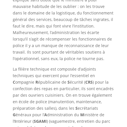
mauvaise habitude de les oublier : on les trouve
dans le domaine de la logistique, du fonctionnement
général des services, beaucoup de tâches ingrates, il
faut le dire, mais qui font vivre l’institution.
Malheureusement, l’administration les écarte
lorsqu’il s’agit de récompenser les fonctionnaires de
police il y a un manque de reconnaissance de leur
travail. Ils sont pourtant de véritables soutiens à
l’opérationnel, sans eux, la police ne tourne pas.
La filière technique est composée d’adjoints
techniques qui exercent pour l’essentiel en
C
ompagnie
R
épublicaine de
S
écurité (
CRS
) pour la
confection des repas en particulier, ils sont encadrés
par des ouvriers cuisiniers. On en trouve également
en école de police (manutention, maintenance,
préparation des salles), dans les
S
ecrétariats
G
énéraux pour l’
A
dministration du
M
inistère de
l’
I
ntérieur (
SGAMI
) (vaguemestre, entretien du parc