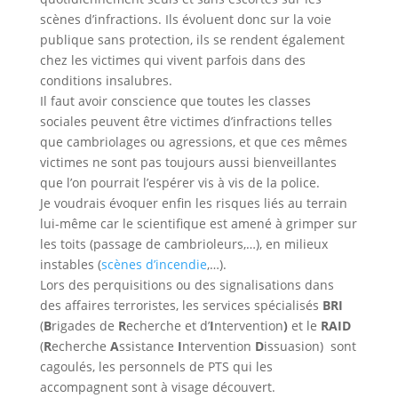
scènes d’infractions. Ils évoluent donc sur la voie
publique sans protection, ils se rendent également
chez les victimes qui vivent parfois dans des
conditions insalubres.
Il faut avoir conscience que toutes les classes
sociales peuvent être victimes d’infractions telles
que cambriolages ou agressions, et que ces mêmes
victimes ne sont pas toujours aussi bienveillantes
que l’on pourrait l’espérer vis à vis de la police.
Je voudrais évoquer enfin les risques liés au terrain
lui-même car le scientifique est amené à grimper sur
les toits (passage de cambrioleurs,…), en milieux
instables (
scènes d’incendie
,…).
Lors des perquisitions ou des signalisations dans
des affaires terroristes, les services spécialisés
BRI
(
B
rigades de
R
echerche et d’
I
ntervention
)
et le
RAID
(
R
echerche
A
ssistance
I
ntervention
D
issuasion
) sont
cagoulés, les personnels de PTS qui les
accompagnent sont à visage découvert.