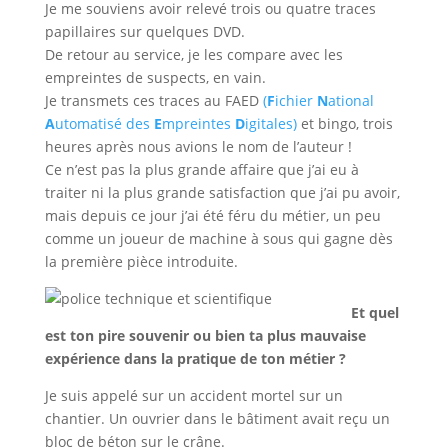
Je me souviens avoir relevé trois ou quatre traces
papillaires sur quelques DVD.
De retour au service, je les compare avec les
empreintes de suspects, en vain.
Je transmets ces traces au FAED
(
F
ichier
N
ational
A
utomatisé des
E
mpreintes
D
igitales)
et bingo, trois
heures après nous avions le nom de l’auteur !
Ce n’est pas la plus grande affaire que j’ai eu à
traiter ni la plus grande satisfaction que j’ai pu avoir,
mais depuis ce jour j’ai été féru du métier, un peu
comme un joueur de machine à sous qui gagne dès
la première pièce introduite.
Et quel
est ton pire souvenir ou bien ta plus mauvaise
expérience dans la pratique de ton métier ?
Je suis appelé sur un accident mortel sur un
chantier. Un ouvrier dans le bâtiment avait reçu un
bloc de béton sur le crâne.