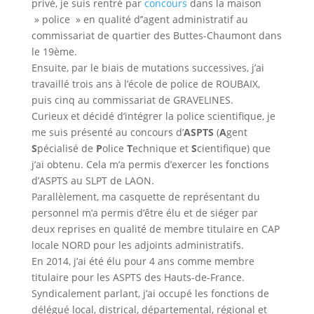
privé, je suis rentré par
concours
dans la maison
» police » en qualité d’’agent administratif au
commissariat de quartier des Buttes-Chaumont dans
le 19ème.
Ensuite, par le biais de mutations successives, j’ai
travaillé trois ans à l’école de police de ROUBAIX,
puis cinq au commissariat de GRAVELINES.
Curieux et décidé d’intégrer la police scientifique, je
me suis présenté au concours d’
ASPTS
(
A
gent
S
pécialisé de
P
olice
T
echnique et
S
cientifique) que
j’ai obtenu. Cela m’a permis d’exercer les fonctions
d’ASPTS au SLPT de LAON.
Parallèlement, ma casquette de représentant du
personnel m’a permis d’être élu et de siéger par
deux reprises en qualité de membre titulaire en CAP
locale NORD pour les adjoints administratifs.
En 2014, j’ai été élu pour 4 ans comme membre
titulaire pour les ASPTS des Hauts-de-France.
Syndicalement parlant, j’ai occupé les fonctions de
délégué local, districal, départemental, régional et