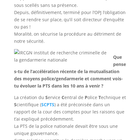
sous scellés sans sa présence.
Depuis, définitivement, terminé pour l’OPJ l’obligation
de se rendre sur place, qu’il soit directeur d’enquête
ou pas !
Moralité, on sécurise la procédure au détriment de
notre sécurité.
Que
pense
s-tu de l’accélération récente de la mutualisation
des moyens police/gendarmerie et comment vois-
tu évoluer la PTS dans les 10 ans à venir ?
La création du
S
ervice
C
entral de
P
olice
T
echnique et
S
cientifique (
SCPTS
) a été préconisée dans un
rapport de la cour des comptes pour les raisons que
t’ai expliqué précédemment.
La PTS de la police nationale devait être sous une
unique gouvernance.