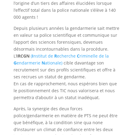
l’origine d’un tiers des affaires élucidées lorsque
l’effectif total dans la police nationale s’élève à 140
000 agents !
Depuis plusieurs années la gendarmerie sait mettre
en valeur sa police scientifique et communique sur
l’apport des sciences forensiques, devenues
désormais incontournables dans la procédure.
L’
IRCGN
(
I
nstitut de
R
echerche
C
riminelle de la
G
endarmerie
N
ationale)
cible davantage son
recrutement sur des profils scientifiques et offre à
ses recrues un statut de gendarme.
En cas de rapprochement, nous espérons bien que
le positionnement des TIC nous valorisera et nous
permettra d’aboutir à un statut inadéquat.
Après, la synergie des deux forces
police/gendarmerie en matière de PTS ne peut être
que bénéfique, à la condition sine qua none
d’instaurer un climat de confiance entre les deux