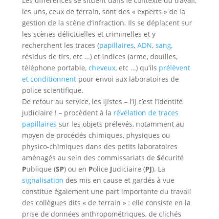
Les différences se situent dans le contexte du travail,
les uns, ceux de terrain, sont des « experts » de la
gestion de la scène d’infraction. Ils se déplacent sur
les scènes délictuelles et criminelles et y
recherchent les traces (
papillaires
,
ADN
,
sang
,
résidus de tirs, etc …) et indices (arme, douilles,
téléphone portable,
cheveux
, etc …) qu’ils
prélèvent
et conditionnent
pour envoi aux laboratoires de
police scientifique.
De retour au service, les ijistes – l’IJ c’est l’identité
judiciaire ! – procèdent à la
révélation de traces
papillaires
sur les objets prélevés, notamment au
moyen de procédés chimiques, physiques ou
physico-chimiques dans des petits laboratoires
aménagés au sein des commissariats de
S
écurité
P
ublique (
SP
) ou en
P
olice
J
udiciaire (
PJ
). La
signalisation
des mis en cause et gardés à vue
constitue également une part importante du travail
des collègues dits « de terrain » : elle consiste en la
prise de données anthropométriques, de clichés