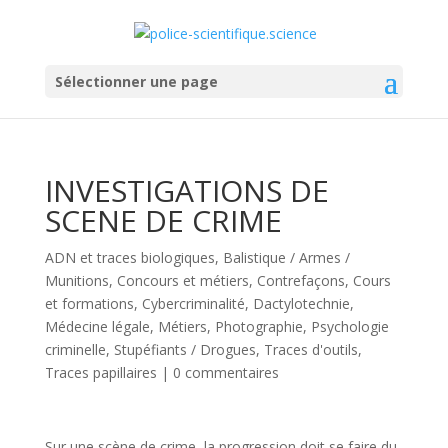
Sélectionner une page
INVESTIGATIONS DE
SCENE DE CRIME
ADN et traces biologiques
,
Balistique / Armes /
Munitions
,
Concours et métiers
,
Contrefaçons
,
Cours
et formations
,
Cybercriminalité
,
Dactylotechnie
,
Médecine légale
,
Métiers
,
Photographie
,
Psychologie
criminelle
,
Stupéfiants / Drogues
,
Traces d'outils
,
Traces papillaires
|
0 commentaires
Sur une scène de crime, la progression doit se faire du